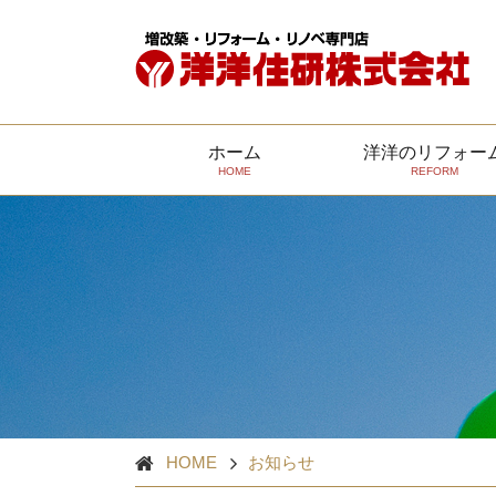
ホーム
洋洋のリフォー
HOME
REFORM
安心リフォーム
代表挨拶
会社概要
納得できる提案・対応
スタッフ紹
HOME
お知らせ