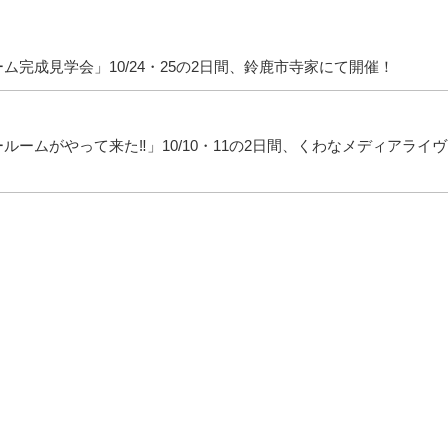
完成見学会」10/24・25の2日間、鈴鹿市寺家にて開催！
ームがやって来た‼」10/10・11の2日間、くわなメディアライヴ