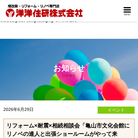
Warning
: count(): Parameter must be an array or an object that imple
ments Countable in
/home/b-yohyoh/public_html/wordpress/wp-in
cludes/post-template.php
on line
293
お知らせ
news
2026年6月29日
イベント
リフォーム×耐震×相続相談会「亀山市文化会館に
リノベの達人と出張ショールームがやって来