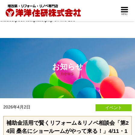
Warning
: count(): Parameter must be an array or an object that imple
ments Countable in
/home/b-yohyoh/public_html/wordpress/wp-in
cludes/post-template.php
on line
293
お知らせ
news
2026年4月2日
イベント
補助金活用で賢くリフォーム＆リノベ相談会「第2
4回 桑名にショールームがやって来る！」4/11・1