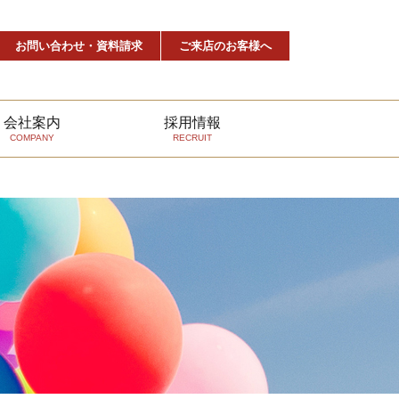
ncludes/post-template.php
on line
293
お問い合わせ・資料請求
ご来店のお客様へ
会社案内
採用情報
COMPANY
RECRUIT
協力会
対応エリア
よくあるご質問
メディア掲載