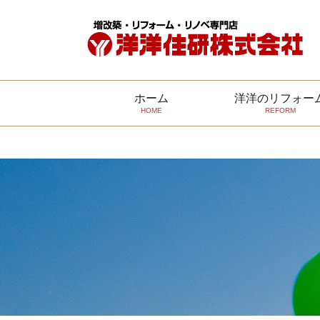
Warning
: count(): Parameter must be an array or an object that im
ホーム
洋洋のリフォー
HOME
REFORM
安心リフォーム
代表挨拶
会社概要
納得できる提案・対応
スタッフ紹