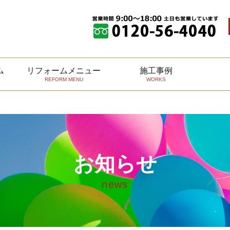
plements Countable in
/home/b-yohyoh/public_html/wordpress/wp-i
ム
リフォームメニュー
施工事例
REFORM MENU
WORKS
介
アフターサービス
四日市本店ショールーム
リフォームの進め方
鈴鹿本店ショールーム
洋洋安全
お知らせ
news