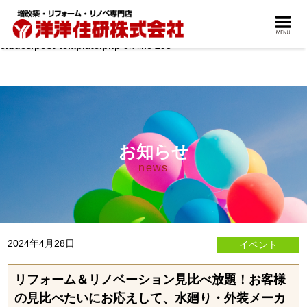
Warning
: count(): Parameter must be an array or an object that imple
ments Countable in
/home/b-yohyoh/public_html/wordpress/wp-in
cludes/post-template.php
on line
293
お知らせ
news
2024年4月28日
イベント
リフォーム＆リノベーション見比べ放題！お客様
の見比べたいにお応えして、水廻り・外装メーカ