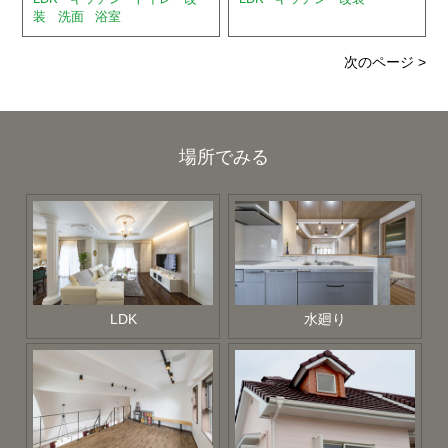
装
洗面
浴室
次のページ >
場所でみる
LDK
水廻り