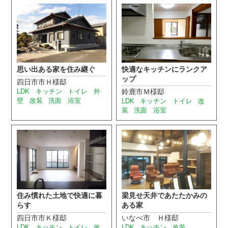
思い出ある家を住み継ぐ
快適なキッチンにランクア
ップ
四日市市Ｈ様邸
LDK
キッチン
トイレ
外
鈴鹿市Ｍ様邸
壁
改装
洗面
浴室
LDK
キッチン
トイレ
改
装
洗面
浴室
住み慣れた土地で快適に暮
梁見せ天井であたたかみの
らす
ある家
四日市市Ｋ様邸
いなべ市 Ｈ様邸
LDK
キッチン
トイレ
改
LDK
キッチン
改装