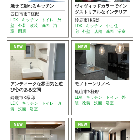
魅せて廻れるキッチン
ヴィヴィッドカラーでイン
ダストリアルなインテリア
四日市市T様邸
LDK
キッチン
トイレ
外
鈴鹿市H様邸
壁
外装
改装
洗面
浴
LDK
キッチン
中古住
室
耐震
宅
外壁
店舗
洗面
浴室
アンティークな雰囲気と遊
モノトーンリノベ
び心のある空間
亀山市S様邸
鈴鹿市K様邸
LDK
キッチン
トイレ
外
装
改装
洗面
浴室
LDK
キッチン
トイレ
改
装
洗面
浴室