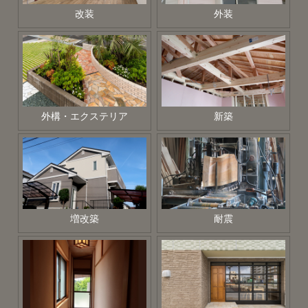
改装
外装
外構・エクステリア
新築
増改築
耐震