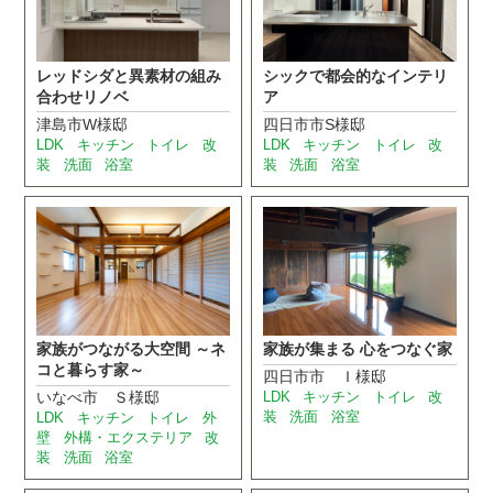
レッドシダと異素材の組み
シックで都会的なインテリ
合わせリノベ
ア
津島市W様邸
四日市市S様邸
LDK
キッチン
トイレ
改
LDK
キッチン
トイレ
改
装
洗面
浴室
装
洗面
浴室
家族がつながる大空間 ～ネ
家族が集まる 心をつなぐ家
コと暮らす家～
四日市市 Ｉ様邸
いなべ市 Ｓ様邸
LDK
キッチン
トイレ
改
装
洗面
浴室
LDK
キッチン
トイレ
外
壁
外構・エクステリア
改
装
洗面
浴室